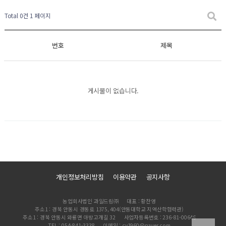
Total 0건
1 페이지
번호
제목
게시물이 없습니다.
개인정보처리방침
이용약관
공지사항
농업회사법인 과일드림㈜
대표 : 황찬영
주소1 : 경북 안동시 경동로 1375, 404(안동대학교 지역산학협력관)
주소1 : 경북 안동시 와룡면 아방고개길 32
사업자등록번호 : 236-81-00646
TEL : 054-841-3338
이메일 : cy1960@naver.com